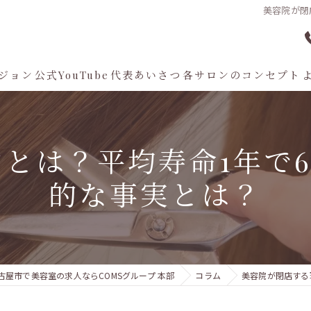
美容院が閉
ジョン
公式YouTube
代表あいさつ
各サロンのコンセプト
AIconic nagoya
とは？平均寿命1年で60
Aman D'or
的な事実とは？
AMANI. HAIR HOSPITAL
×８ By eight
Rue D'or
古屋市で美容室の求人ならCOMSグループ 本部
コラム
美容院が閉店する
THE OSCAR