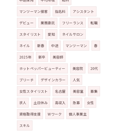
マンツーマン接客
指名料
アシスタント
デビュー
業務委託
フリーランス
転職
スタイリスト
愛知
ネイルサロン
ネイル
新春
中途
マンツーマン
春
2025年
新卒
美容師
ホットペッパービューティー
美容院
20代
ブリーチ
デザインカラー
人気
女性スタイリスト
名古屋
美容室
募集
求人
土日休み
高収入
急募
女性
資格取得支援
Wワーク
個人事業主
スキル