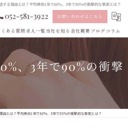
店する理由とは？平均寿命1年で60%、3年で90%の衝撃的な事実とは？
052-581-3922
お問い合わせはこちら
よくある質問
求人一覧
当社を知る
会社概要
ブログ
コラム
業務委託
%、3年で90%の衝撃
スタイリスト
転職
フリーランス
中途採用
理由とは？平均寿命1年で60%、3年で90%の衝撃的な事実とは？