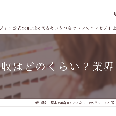
ジョン
公式YouTube
代表あいさつ
各サロンのコンセプト
AIconic nagoya
Aman D'or
年収はどのくらい？業界
AMANI. HAIR HOSPITAL
×８ By eight
Rue D'or
愛知県名古屋市で美容室の求人ならCOMSグループ 本部
THE OSCAR