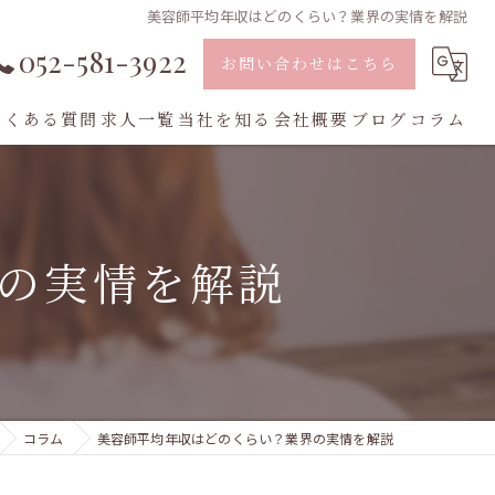
美容師平均年収はどのくらい？業界の実情を解説
052-581-3922
お問い合わせはこちら
よくある質問
求人一覧
当社を知る
会社概要
ブログ
コラム
業務委託
スタイリスト
の実情を解説
転職
フリーランス
中途採用
コラム
美容師平均年収はどのくらい？業界の実情を解説