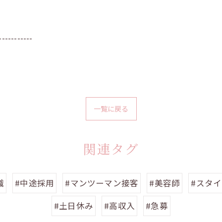
-----------
一覧に戻る
関連タグ
職
#中途採用
#マンツーマン接客
#美容師
#スタ
#土日休み
#高収入
#急募