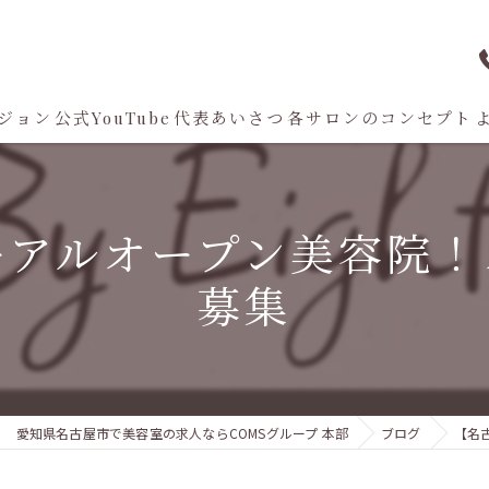
ジョン
公式YouTube
代表あいさつ
各サロンのコンセプト
AIconic nagoya
ーアルオープン美容院！
Aman D'or
募集
AMANI. HAIR HOSPITAL
×８ By eight
Rue D'or
愛知県名古屋市で美容室の求人ならCOMSグループ 本部
ブログ
【名
THE OSCAR